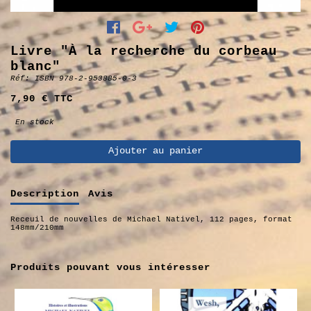
Livre "À la recherche du corbeau
blanc"
Réf: ISBN 978-2-953885-0-3
7,90 € TTC
En stock
Ajouter au panier
Description
Avis
Receuil de nouvelles de Michael Nativel, 112 pages, format
148mm/210mm
Produits pouvant vous intéresser